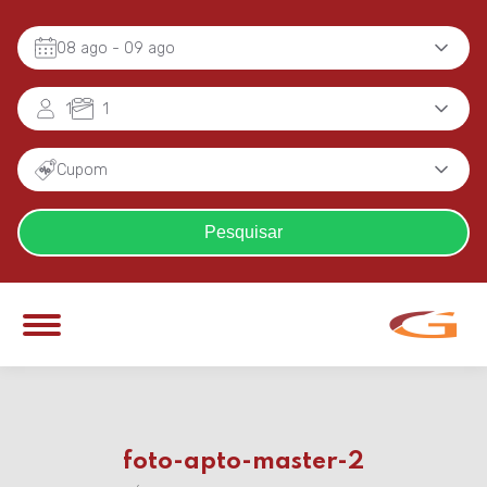
08 ago
- 09 ago
1
1
Cupom
Pesquisar
foto-apto-master-2