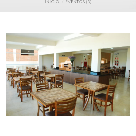
Você está aqui:
INÍCIO
EVENTOS (3)