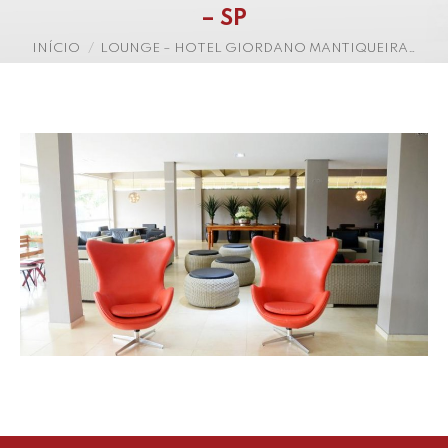
– SP
Você está aqui:
INÍCIO
LOUNGE – HOTEL GIORDANO MANTIQUEIRA…